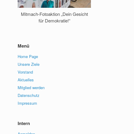
Mitmach-Fotoaktion „Dein Gesicht
Europafest am 
für Demokratie!“
Menü
Home Page
Unsere Ziele
Vorstand
Aktuelles
Mitglied werden
Datenschutz
Impressum
Intern
Anmelden